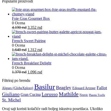
Popularni proizvodi
Foie Gras Gourmet Box
0 Ocena
Originalna
Trenutna
4.190
rsd
3.352
rsd
cena
cena
je
je:
bila:
3.352 rsd.
French Sweet Pairing
4.190 rsd.
0 Ocena
Originalna
Trenutna
1.640
rsd
1.312
rsd
cena
cena
je
je:
bila:
1.312 rsd.
French Breakfast Delight
1.640 rsd.
0 Ocena
Originalna
Trenutna
1.370
rsd
1.096
rsd
cena
cena
Filtriraj po brendu
je
je:
Basilur
bila:
1.096 rsd.
Beagley
Fallot
Algues (GlobeXplore)
Edouard Artzner
1.370 rsd.
Mathilde
Giuliano
Lorusso
Gran Cucina
Neuvic
Plantin Truffe
St. Michel
Ovaj sajt koristi kolačiće radi boljeg iskustva posetilaca. Ukoliko