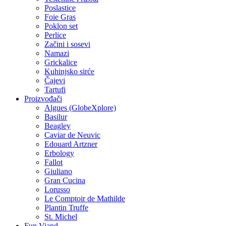
Poslastice
Foie Gras
Poklon set
Perlice
Začini i sosevi
Namazi
Grickalice
Kuhinjsko sirće
Čajevi
Tartufi
Proizvođači
Algues (GlobeXplore)
Basilur
Beagley
Caviar de Neuvic
Edouard Artzner
Erbology
Fallot
Giuliano
Gran Cucina
Lorusso
Le Comptoir de Mathilde
Plantin Truffe
St. Michel
Fun Viand