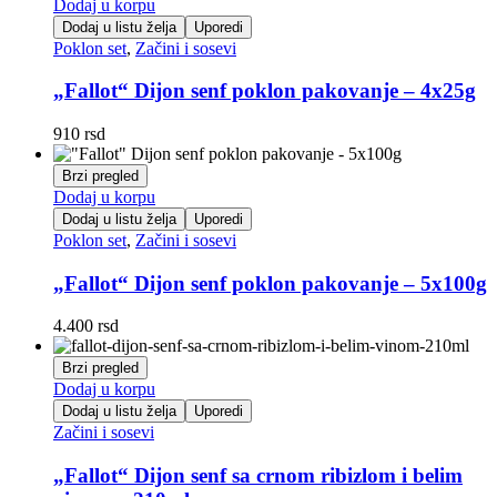
bila:
2.380 rsd.
Dodaj u korpu
3.400 rsd.
Dodaj u listu želja
Uporedi
Poklon set
,
Začini i sosevi
„Fallot“ Dijon senf poklon pakovanje – 4x25g
910
rsd
Brzi pregled
Dodaj u korpu
Dodaj u listu želja
Uporedi
Poklon set
,
Začini i sosevi
„Fallot“ Dijon senf poklon pakovanje – 5x100g
4.400
rsd
Brzi pregled
Dodaj u korpu
Dodaj u listu želja
Uporedi
Začini i sosevi
„Fallot“ Dijon senf sa crnom ribizlom i belim