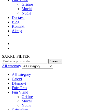
Grisine
Mochi
Nudle
Dostava
Blog
Kontakt
Akcija
SAKRIJ FILTER
Search
Search
for:
All category
All category
Čajevi
Džemovi
Foie Gras
Fun Viand
Grisine
Mochi
Nudle
Grickalice