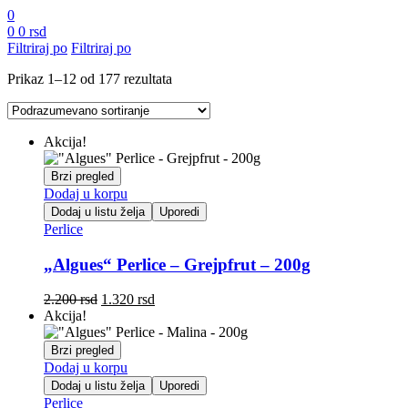
0
0
0
rsd
Filtriraj po
Filtriraj po
Prikaz 1–12 od 177 rezultata
Akcija!
Brzi pregled
Dodaj u korpu
Dodaj u listu želja
Uporedi
Perlice
„Algues“ Perlice – Grejpfrut – 200g
Originalna
Trenutna
2.200
rsd
1.320
rsd
cena
cena
Akcija!
je
je:
bila:
1.320 rsd.
Brzi pregled
2.200 rsd.
Dodaj u korpu
Dodaj u listu želja
Uporedi
Perlice