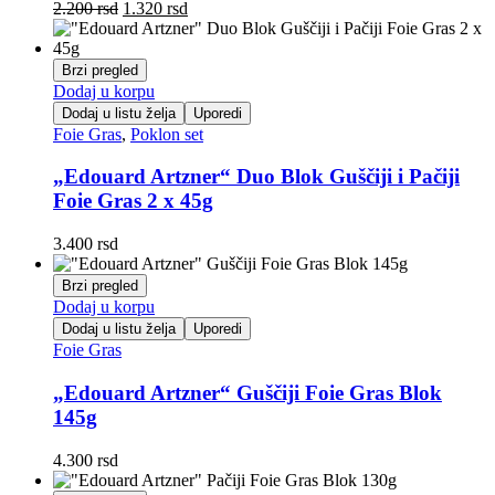
Originalna
Trenutna
2.200
rsd
1.320
rsd
cena
cena
je
je:
bila:
1.320 rsd.
Brzi pregled
2.200 rsd.
Dodaj u korpu
Dodaj u listu želja
Uporedi
Foie Gras
,
Poklon set
„Edouard Artzner“ Duo Blok Guščiji i Pačiji
Foie Gras 2 x 45g
3.400
rsd
Brzi pregled
Dodaj u korpu
Dodaj u listu želja
Uporedi
Foie Gras
„Edouard Artzner“ Guščiji Foie Gras Blok
145g
4.300
rsd