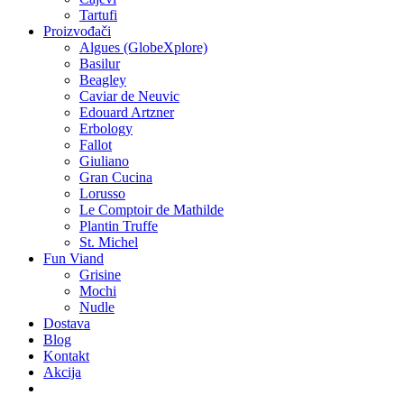
Tartufi
Proizvođači
Algues (GlobeXplore)
Basilur
Beagley
Caviar de Neuvic
Edouard Artzner
Erbology
Fallot
Giuliano
Gran Cucina
Lorusso
Le Comptoir de Mathilde
Plantin Truffe
St. Michel
Fun Viand
Grisine
Mochi
Nudle
Dostava
Blog
Kontakt
Akcija