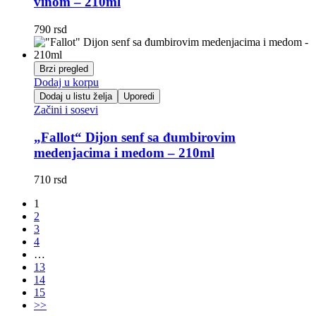
vinom – 210ml
790
rsd
Brzi pregled
Dodaj u korpu
Dodaj u listu želja
Uporedi
Začini i sosevi
„Fallot“ Dijon senf sa đumbirovim
medenjacima i medom – 210ml
710
rsd
1
2
3
4
…
13
14
15
>>