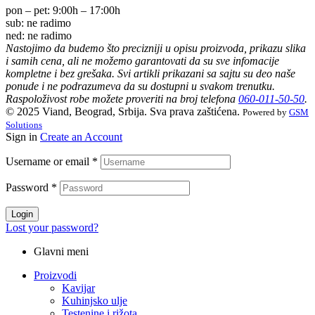
pon – pet:
9:00h – 17:00h
sub:
ne radimo
ned:
ne radimo
Nastojimo da budemo što precizniji u opisu proizvoda, prikazu slika
i samih cena, ali ne možemo garantovati da su sve infomacije
kompletne i bez grešaka. Svi artikli prikazani sa sajtu su deo naše
ponude i ne podrazumeva da su dostupni u svakom trenutku.
Raspoloživost robe možete proveriti na broj telefona
060-011-50-50
.
© 2025 Viand, Beograd, Srbija. Sva prava zaštićena.
Powered by
GSM
Solutions
Sign in
Create an Account
Username or email
*
Password
*
Login
Lost your password?
Glavni meni
Proizvodi
Kavijar
Kuhinjsko ulje
Testenine i rižota