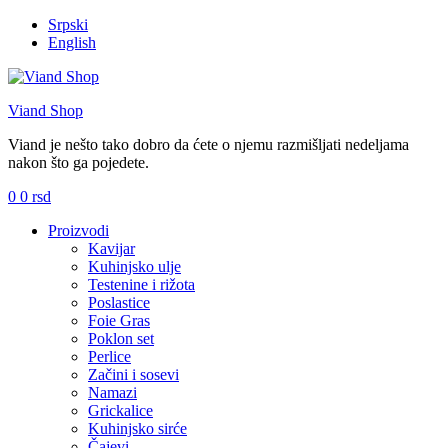
Srpski
English
Viand Shop
Viand je nešto tako dobro da ćete o njemu razmišljati nedeljama
nakon što ga pojedete.
0
0
rsd
Meni
Proizvodi
Kavijar
Kuhinjsko ulje
Testenine i rižota
Poslastice
Foie Gras
Poklon set
Perlice
Začini i sosevi
Namazi
Grickalice
Kuhinjsko sirće
Čajevi