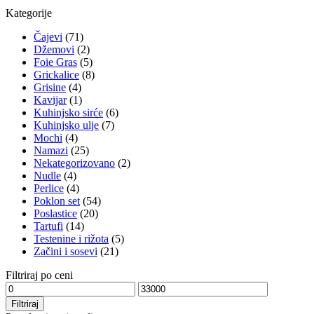
Kategorije
Čajevi
(71)
Džemovi
(2)
Foie Gras
(5)
Grickalice
(8)
Grisine
(4)
Kavijar
(1)
Kuhinjsko sirće
(6)
Kuhinjsko ulje
(7)
Mochi
(4)
Namazi
(25)
Nekategorizovano
(2)
Nudle
(4)
Perlice
(4)
Poklon set
(54)
Poslastice
(20)
Tartufi
(14)
Testenine i rižota
(5)
Začini i sosevi
(21)
Filtriraj po ceni
Minimalna
Maksimalna
cena
cena
Filtriraj