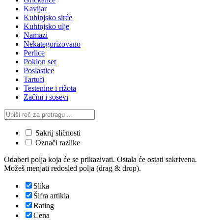
Kavijar
Kuhinjsko sirće
Kuhinjsko ulje
Namazi
Nekategorizovano
Perlice
Poklon set
Poslastice
Tartufi
Testenine i rižota
Začini i sosevi
Sakrij sličnosti
Označi razlike
Odaberi polja koja će se prikazivati. Ostala će ostati sakrivena.
Možeš menjati redosled polja (drag & drop).
Slika
Šifra artikla
Rating
Cena