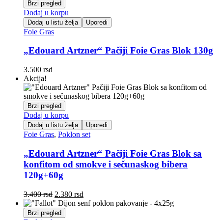
Brzi pregled
Dodaj u korpu
Dodaj u listu želja
Uporedi
Foie Gras
„Edouard Artzner“ Pačiji Foie Gras Blok 130g
3.500
rsd
Akcija!
Brzi pregled
Dodaj u korpu
Dodaj u listu želja
Uporedi
Foie Gras
,
Poklon set
„Edouard Artzner“ Pačiji Foie Gras Blok sa
konfitom od smokve i sečunaskog bibera
120g+60g
Originalna
Trenutna
3.400
rsd
2.380
rsd
cena
cena
je
je:
Brzi pregled