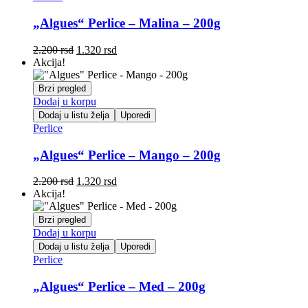
„Algues“ Perlice – Malina – 200g
Originalna
Trenutna
2.200
rsd
1.320
rsd
cena
cena
Akcija!
je
je:
bila:
1.320 rsd.
Brzi pregled
2.200 rsd.
Dodaj u korpu
Dodaj u listu želja
Uporedi
Perlice
„Algues“ Perlice – Mango – 200g
Originalna
Trenutna
2.200
rsd
1.320
rsd
cena
cena
Akcija!
je
je:
bila:
1.320 rsd.
Brzi pregled
2.200 rsd.
Dodaj u korpu
Dodaj u listu želja
Uporedi
Perlice
„Algues“ Perlice – Med – 200g