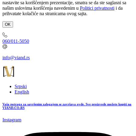
nastavite sa korišćenjem prezentacije, smatra se da ste saglasni sa
našim uslovima korišćenja navedenim u
Politici privatnosti
i da
prihvatate kolačiće na stranicama ovog sajta.
OK
060/011-5050
info@viand.rs
Srpski
English
Vaša potraga za savršenim zalogajem se završava ovde. Sve proizvode možete kupiti na
VIAND.CO.RS
Instagram