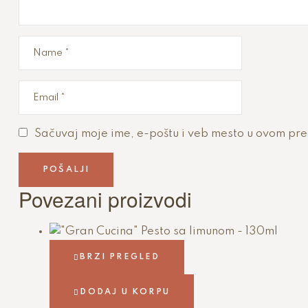
Sačuvaj moje ime, e-poštu i veb mesto u ovom pr
Povezani proizvodi
BRZI PREGLED
DODAJ U KORPU