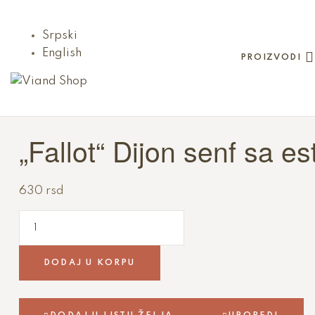
Srpski
English
PROIZVODI
Viand
Shop
„Fallot“ Dijon senf sa 
Viand
je
630
rsd
nešto
tako
dobro
da
ćete
DODAJ U KORPU
o
njemu
razmišljati