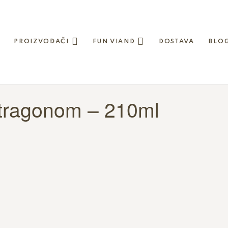
PROIZVOĐAČI
FUN VIAND
DOSTAVA
BLO
estragonom – 210ml