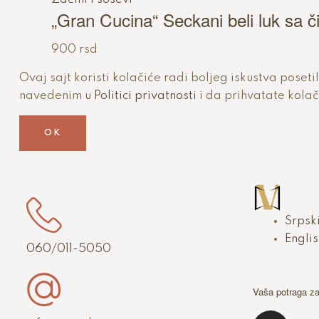
„Gran Cucina“ Seckani beli luk sa č
900
rsd
Ovaj sajt koristi kolačiće radi boljeg iskustva poset
navedenim u
Politici privatnosti
i da prihvatate kolač
OK
Srpsk
Englis
060/011-5050
Vaša potraga z