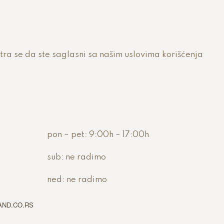
atra se da ste saglasni sa našim uslovima korišćenja
pon – pet:
9:00h – 17:00h
sub:
ne radimo
ned:
ne radimo
VIAND.CO.RS