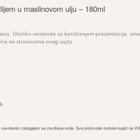
ilijem u maslinovom ulju – 180ml
ilaca. Ukoliko nastavite sa korišćenjem prezentacije, sm
iće na stranicama ovog sajta.
i
h
a savršenim zalogajem se završava ovde. Sve proizvode možete kupiti na 