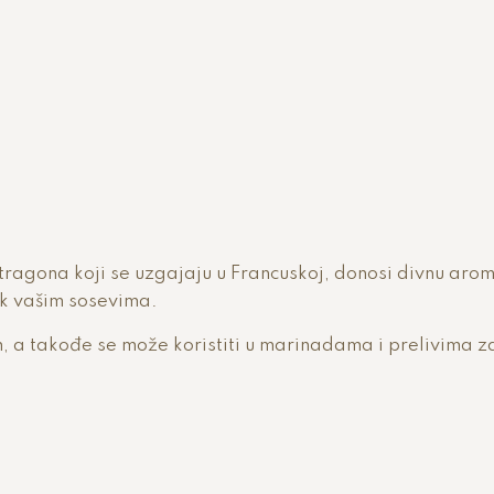
stragona koji se uzgajaju u Francuskoj, donosi divnu arom
tak vašim sosevima.
, a takođe se može koristiti u marinadama i prelivima z