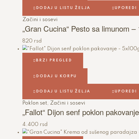
DODAJ U LISTU ŽELJA
UPOREDI
Začini i sosevi
„Gran Cucina“ Pesto sa limunom –
820
rsd
BRZI PREGLED
DODAJ U KORPU
DODAJ U LISTU ŽELJA
UPOREDI
Poklon set
,
Začini i sosevi
„Fallot“ Dijon senf poklon pakovanj
4.400
rsd