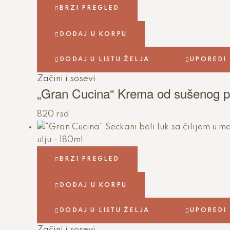
BRZI PREGLED
DODAJ U KORPU
DODAJ U LISTU ŽELJA
UPOREDI
Začini i sosevi
„Gran Cucina“ Krema od sušenog p
820
rsd
BRZI PREGLED
DODAJ U KORPU
DODAJ U LISTU ŽELJA
UPOREDI
Začini i sosevi