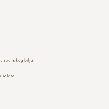
u začinskog bilja.
a salate.