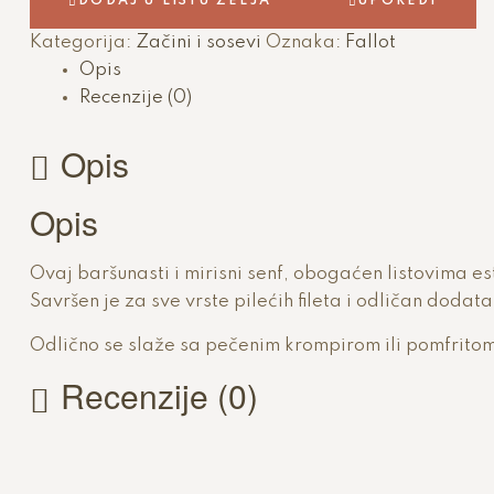
DODAJ U LISTU ŽELJA
UPOREDI
nedeljama
nakon
Kategorija:
Začini i sosevi
Oznaka:
Fallot
što
Opis
ga
Recenzije (0)
pojedete.
Opis
Opis
Ovaj baršunasti i mirisni senf, obogaćen listovima e
Savršen je za sve vrste pilećih fileta i odličan doda
Odlično se slaže sa pečenim krompirom ili pomfritom
Recenzije (0)