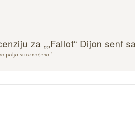
ecenziju za „„Fallot“ Dijon senf
a polja su označena
*