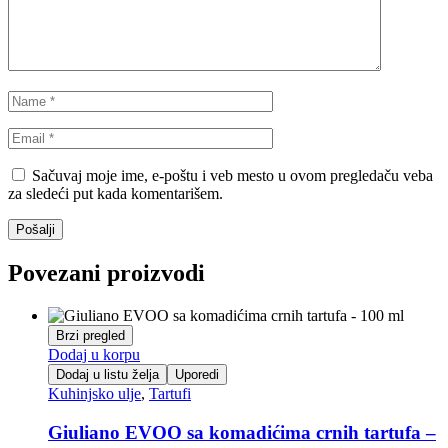
Sačuvaj moje ime, e-poštu i veb mesto u ovom pregledaču veba
za sledeći put kada komentarišem.
Povezani proizvodi
Brzi pregled
Dodaj u korpu
Dodaj u listu želja
Uporedi
Kuhinjsko ulje
,
Tartufi
Giuliano EVOO sa komadićima crnih tartufa –