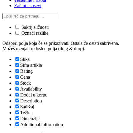
Testenine i rižota
Začini i sosevi
Sakrij sličnosti
Označi razlike
Odaberi polja koja će se prikazivati. Ostala će ostati sakrivena.
Možeš menjati redosled polja (drag & drop).
Slika
Šifra artikla
Rating
Cena
Stock
Availability
Dodaj u korpu
Description
Sadržaj
Težina
Dimenzije
Additional information