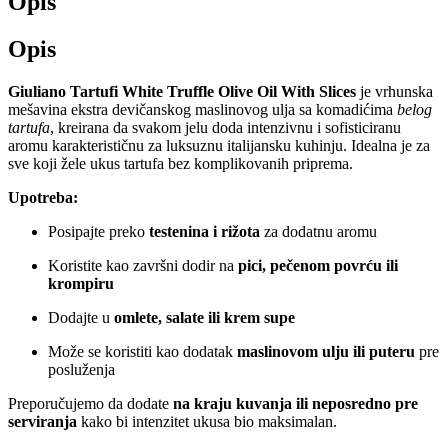
Opis
količina
Opis
Giuliano Tartufi White Truffle Olive Oil With Slices
je vrhunska
mešavina ekstra devičanskog maslinovog ulja sa komadićima
belog
tartufa
, kreirana da svakom jelu doda intenzivnu i sofisticiranu
aromu karakterističnu za luksuznu italijansku kuhinju. Idealna je za
sve koji žele ukus tartufa bez komplikovanih priprema.
Upotreba:
Posipajte preko
testenina i rižota
za dodatnu aromu
Koristite kao završni dodir na
pici, pečenom povrću ili
krompiru
Dodajte u
omlete, salate ili krem supe
Može se koristiti kao dodatak
maslinovom ulju ili puteru
pre
posluženja
Preporučujemo da dodate
na kraju kuvanja ili neposredno pre
serviranja
kako bi intenzitet ukusa bio maksimalan.