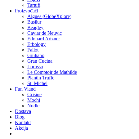
Tartufi
Proizvođači
Algues (GlobeXplore)
Basilur
Beagley
Caviar de Neuvic
Edouard Artzner
Erbology
Fallot
Giuliano
Gran Cucina
Lorusso
Le Comptoir de Mathilde
Plantin Truffe
St. Michel
Fun Viand
Grisine
Mochi
Nudle
Dostava
Blog
Kontakt
Akcija