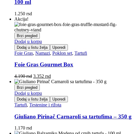
100 ml
1.250
rsd
Akcija!
Brzi pregled
Dodaj u korpu
Dodaj u listu želja
Uporedi
Foie Gras
,
Namazi
,
Poklon set
,
Tartufi
Foie Gras Gourmet Box
Originalna
Trenutna
4.190
rsd
3.352
rsd
cena
cena
je
je:
Brzi pregled
bila:
3.352 rsd.
Dodaj u korpu
4.190 rsd.
Dodaj u listu želja
Uporedi
Tartufi
,
Testenine i rižota
Giuliano Pirinač Carnaroli sa tartufima – 350 g
1.170
rsd