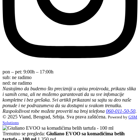
pon – pet:
9:00h – 17:00h
sub:
ne radimo
ned:
ne radimo
Nastojimo da budemo što precizniji u opisu proizvoda, prikazu slika
i samih cena, ali ne možemo garantovati da su sve infomacije
kompletne i bez grešaka. Svi artikli prikazani sa sajtu su deo naše
ponude i ne podrazumeva da su dostupni u svakom trenutku.
Raspoloživost robe možete proveriti na broj telefona
060-011-50-50
.
© 2025 Viand, Beograd, Srbija. Sva prava zaštićena.
Powered by
GSM
Solutions
Trenutno se pregleda:
Giuliano EVOO sa komadićima belih
tartufa – 100 ml
1.350
rsd