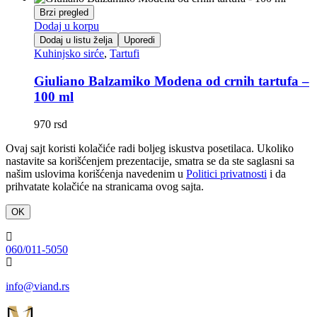
Brzi pregled
Dodaj u korpu
Dodaj u listu želja
Uporedi
Kuhinjsko sirće
,
Tartufi
Giuliano Balzamiko Modena od crnih tartufa –
100 ml
970
rsd
Ovaj sajt koristi kolačiće radi boljeg iskustva posetilaca. Ukoliko
nastavite sa korišćenjem prezentacije, smatra se da ste saglasni sa
našim uslovima korišćenja navedenim u
Politici privatnosti
i da
prihvatate kolačiće na stranicama ovog sajta.
OK
060/011-5050
info@viand.rs