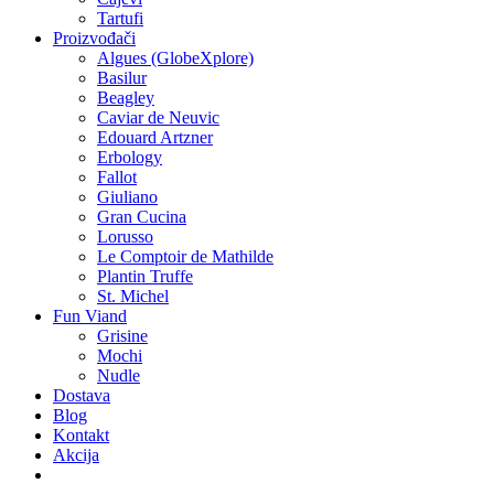
Tartufi
Proizvođači
Algues (GlobeXplore)
Basilur
Beagley
Caviar de Neuvic
Edouard Artzner
Erbology
Fallot
Giuliano
Gran Cucina
Lorusso
Le Comptoir de Mathilde
Plantin Truffe
St. Michel
Fun Viand
Grisine
Mochi
Nudle
Dostava
Blog
Kontakt
Akcija