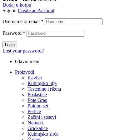
Dodaj u korpu
Sign in
Create an Account
Username or email
*
Password
*
Login
Lost your password?
Glavni meni
Proizvodi
Kavijar
Kuhinjsko ulje
Testenine i rižota
Poslastice
Foie Gras
Poklon set
Perlice
Začini i sosevi
Namazi
Grickalice
Kuhinjsko sirće
Čajevi