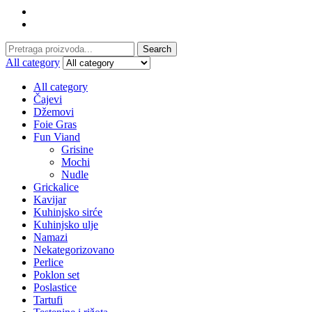
Search
Search
for:
All category
All category
Čajevi
Džemovi
Foie Gras
Fun Viand
Grisine
Mochi
Nudle
Grickalice
Kavijar
Kuhinjsko sirće
Kuhinjsko ulje
Namazi
Nekategorizovano
Perlice
Poklon set
Poslastice
Tartufi