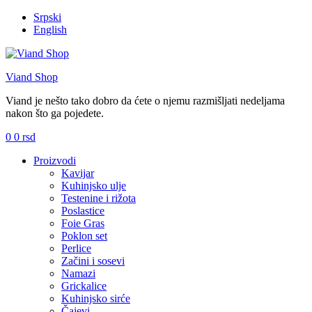
Srpski
English
Viand Shop
Viand je nešto tako dobro da ćete o njemu razmišljati nedeljama
nakon što ga pojedete.
0
0
rsd
Meni
Proizvodi
Kavijar
Kuhinjsko ulje
Testenine i rižota
Poslastice
Foie Gras
Poklon set
Perlice
Začini i sosevi
Namazi
Grickalice
Kuhinjsko sirće
Čajevi