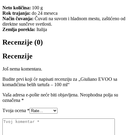
Neto količina:
100 g
Rok trajanja:
do 24 meseca
Način čuvanja:
Čuvati na suvom i hladnom mestu, zaštićeno od
direktne sunčeve svetlosti.
Zemlja porekla:
Italija
Recenzije (0)
Recenzije
Još nema komentara.
Budite prvi koji će napisati recenziju za „Giuliano EVOO sa
komadićima belih tartufa – 100 ml“
Vaša adresa e-pošte neće biti objavljena.
Neophodna polja su
označena
*
Tvoja ocena
*