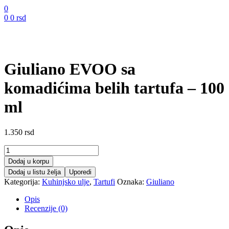
0
0
0
rsd
Giuliano EVOO sa
komadićima belih tartufa – 100
ml
1.350
rsd
Giuliano
EVOO
Dodaj u korpu
sa
Dodaj u listu želja
Uporedi
komadićima
Kategorija:
Kuhinjsko ulje
,
Tartufi
Oznaka:
Giuliano
belih
tartufa
Opis
-
Recenzije (0)
100
ml