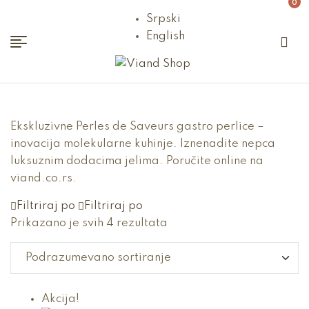
0
Srpski
English
Viand
Shop
Ekskluzivne Perles de Saveurs gastro perlice –
inovacija molekularne kuhinje. Iznenadite nepca
luksuznim dodacima jelima. Poručite online na
viand.co.rs.
Filtriraj po
Filtriraj po
Prikazano je svih 4 rezultata
Akcija!