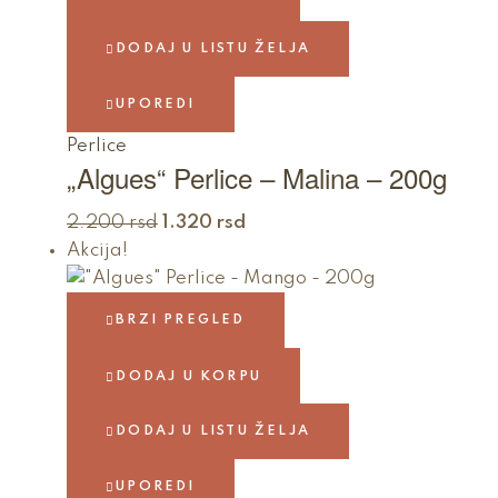
DODAJ U LISTU ŽELJA
UPOREDI
Perlice
„Algues“ Perlice – Malina – 200g
2.200
rsd
1.320
rsd
Akcija!
BRZI PREGLED
DODAJ U KORPU
DODAJ U LISTU ŽELJA
UPOREDI