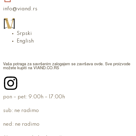
info@viand.rs
Srpski
English
Vaša potraga za savršenim zalogajem se završava ovde. Sve proizvode
možete kupiti na VIAND.CO.RS
pon – pet:
9:00h – 17:00h
sub:
ne radimo
ned:
ne radimo