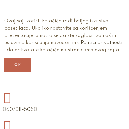
Ovaj sajt koristi kolačiće radi boljeg iskustva
posetilaca. Ukoliko nastavite sa korišćenjem
prezentacije, smatra se da ste saglasni sa našim
uslovima korišćenja navedenim u
Politici privatnosti
i da prihvatate kolačiće na stranicama ovog sajta.
OK
060/011-5050