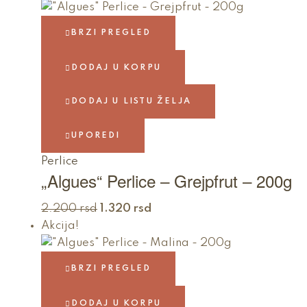
BRZI PREGLED
DODAJ U KORPU
DODAJ U LISTU ŽELJA
UPOREDI
Perlice
„Algues“ Perlice – Grejpfrut – 200g
2.200
rsd
1.320
rsd
Akcija!
BRZI PREGLED
DODAJ U KORPU