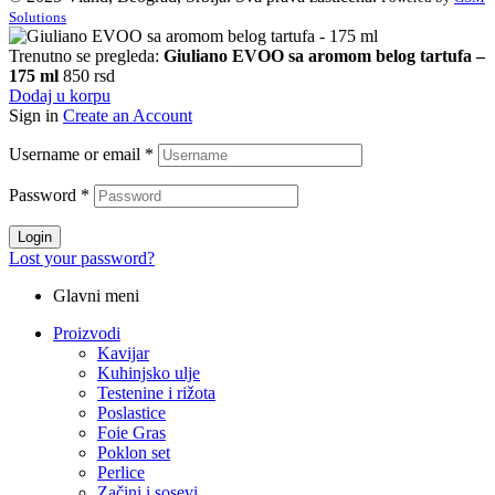
Solutions
Trenutno se pregleda:
Giuliano EVOO sa aromom belog tartufa –
175 ml
850
rsd
Dodaj u korpu
Sign in
Create an Account
Username or email
*
Password
*
Login
Lost your password?
Glavni meni
Proizvodi
Kavijar
Kuhinjsko ulje
Testenine i rižota
Poslastice
Foie Gras
Poklon set
Perlice
Začini i sosevi