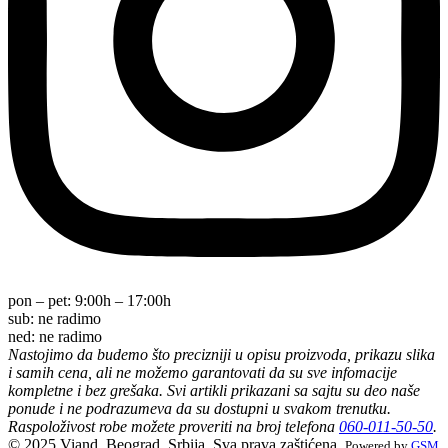
pon – pet:
9:00h – 17:00h
sub:
ne radimo
ned:
ne radimo
Nastojimo da budemo što precizniji u opisu proizvoda, prikazu slika
i samih cena, ali ne možemo garantovati da su sve infomacije
kompletne i bez grešaka. Svi artikli prikazani sa sajtu su deo naše
ponude i ne podrazumeva da su dostupni u svakom trenutku.
Raspoloživost robe možete proveriti na broj telefona
060-011-50-50
.
© 2025 Viand, Beograd, Srbija. Sva prava zaštićena.
Powered by
GSM