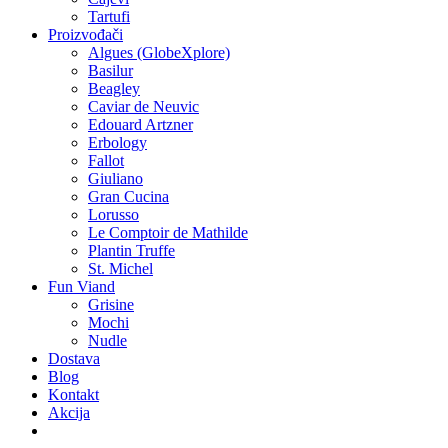
Tartufi
Proizvođači
Algues (GlobeXplore)
Basilur
Beagley
Caviar de Neuvic
Edouard Artzner
Erbology
Fallot
Giuliano
Gran Cucina
Lorusso
Le Comptoir de Mathilde
Plantin Truffe
St. Michel
Fun Viand
Grisine
Mochi
Nudle
Dostava
Blog
Kontakt
Akcija