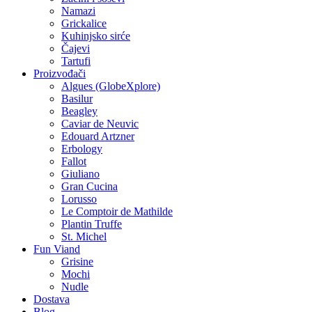
Namazi
Grickalice
Kuhinjsko sirće
Čajevi
Tartufi
Proizvođači
Algues (GlobeXplore)
Basilur
Beagley
Caviar de Neuvic
Edouard Artzner
Erbology
Fallot
Giuliano
Gran Cucina
Lorusso
Le Comptoir de Mathilde
Plantin Truffe
St. Michel
Fun Viand
Grisine
Mochi
Nudle
Dostava
Blog