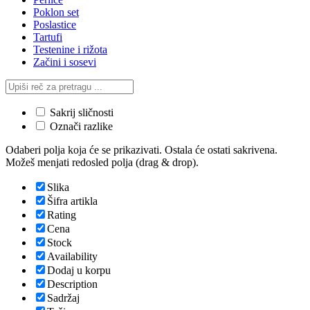
Poklon set
Poslastice
Tartufi
Testenine i rižota
Začini i sosevi
Sakrij sličnosti
Označi razlike
Odaberi polja koja će se prikazivati. Ostala će ostati sakrivena.
Možeš menjati redosled polja (drag & drop).
Slika
Šifra artikla
Rating
Cena
Stock
Availability
Dodaj u korpu
Description
Sadržaj