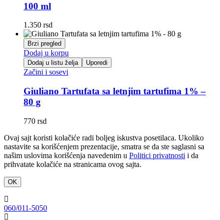
100 ml
1.350
rsd
Brzi pregled
Dodaj u korpu
Dodaj u listu želja
Uporedi
Začini i sosevi
Giuliano Tartufata sa letnjim tartufima 1% –
80 g
770
rsd
Ovaj sajt koristi kolačiće radi boljeg iskustva posetilaca. Ukoliko
nastavite sa korišćenjem prezentacije, smatra se da ste saglasni sa
našim uslovima korišćenja navedenim u
Politici privatnosti
i da
prihvatate kolačiće na stranicama ovog sajta.
OK
060/011-5050