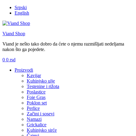
Srpski
English
Viand Shop
Viand je nešto tako dobro da ćete o njemu razmišljati nedeljama
nakon što ga pojedete.
0
0
rsd
Meni
Proizvodi
Kavijar
Kuhinjsko ulje
Testenine i rižota
Poslastice
Foie Gras
Poklon set
Perlice
Začini i sosevi
Namazi
Grickalice
Kuhinjsko sirće
Čajevi