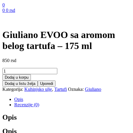
0
0
0
rsd
Giuliano EVOO sa aromom
belog tartufa – 175 ml
850
rsd
Giuliano
EVOO
Dodaj u korpu
sa
Dodaj u listu želja
Uporedi
aromom
Kategorija:
Kuhinjsko ulje
,
Tartufi
Oznaka:
Giuliano
belog
tartufa
Opis
-
Recenzije (0)
175
ml
Opis
količina
Opis