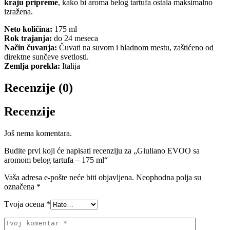
kraju pripreme
, kako bi aroma belog tartufa ostala maksimalno
izražena.
Neto količina:
175 ml
Rok trajanja:
do 24 meseca
Način čuvanja:
Čuvati na suvom i hladnom mestu, zaštićeno od
direktne sunčeve svetlosti.
Zemlja porekla:
Italija
Recenzije (0)
Recenzije
Još nema komentara.
Budite prvi koji će napisati recenziju za „Giuliano EVOO sa
aromom belog tartufa – 175 ml“
Vaša adresa e-pošte neće biti objavljena.
Neophodna polja su
označena
*
Tvoja ocena
*