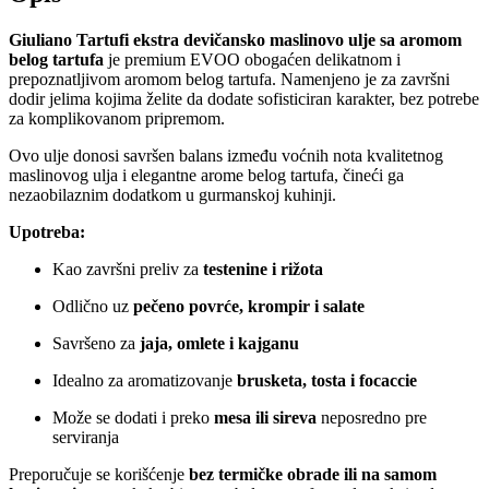
Giuliano Tartufi ekstra devičansko maslinovo ulje sa aromom
belog tartufa
je premium EVOO obogaćen delikatnom i
prepoznatljivom aromom belog tartufa. Namenjeno je za završni
dodir jelima kojima želite da dodate sofisticiran karakter, bez potrebe
za komplikovanom pripremom.
Ovo ulje donosi savršen balans između voćnih nota kvalitetnog
maslinovog ulja i elegantne arome belog tartufa, čineći ga
nezaobilaznim dodatkom u gurmanskoj kuhinji.
Upotreba:
Kao završni preliv za
testenine i rižota
Odlično uz
pečeno povrće, krompir i salate
Savršeno za
jaja, omlete i kajganu
Idealno za aromatizovanje
brusketa, tosta i focaccie
Može se dodati i preko
mesa ili sireva
neposredno pre
serviranja
Preporučuje se korišćenje
bez termičke obrade ili na samom