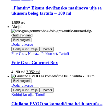
„Plantin“ Ekstra devičansko maslinovo ulje sa
ukusom belog tartufa – 100 ml
1.890
rsd
Akcija!
Brzi pregled
Dodaj u korpu
Dodaj u listu želja
Uporedi
Foie Gras
,
Namazi
,
Poklon set
,
Tartufi
Foie Gras Gourmet Box
Originalna
Trenutna
4.190
rsd
3.352
rsd
cena
cena
je
je:
Brzi pregled
bila:
3.352 rsd.
Dodaj u korpu
4.190 rsd.
Dodaj u listu želja
Uporedi
Kuhinjsko ulje
,
Tartufi
Giuliano EVOO sa komadićima belih tartufa –