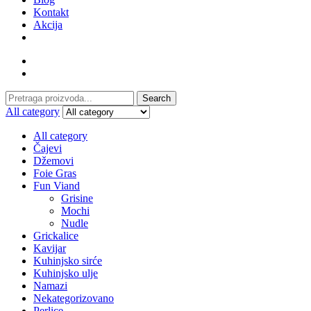
Kontakt
Akcija
Search
Search
for:
All category
All category
Čajevi
Džemovi
Foie Gras
Fun Viand
Grisine
Mochi
Nudle
Grickalice
Kavijar
Kuhinjsko sirće
Kuhinjsko ulje
Namazi
Nekategorizovano
Perlice