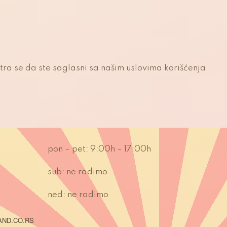
atra se da ste saglasni sa našim uslovima korišćenja
pon – pet:
9:00h – 17:00h
sub:
ne radimo
ned:
ne radimo
VIAND.CO.RS