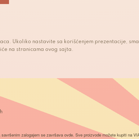
ilaca. Ukoliko nastavite sa korišćenjem prezentacije, sm
iće na stranicama ovog sajta.
i
h
a savršenim zalogajem se završava ovde. Sve proizvode možete kupiti na 