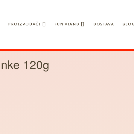
PROIZVOĐAČI
FUN VIAND
DOSTAVA
BLO
inke 120g