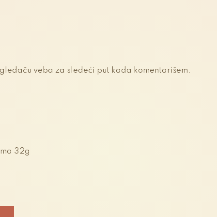
egledaču veba za sledeći put kada komentarišem.