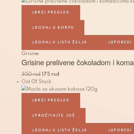
BRZI PREGLED
DODAJ U KORPU
DODAJ U LISTU ŽELJA
UPOREDI
Grisine
Grisine prelivene čokoladom i kom
350
rsd
175
rsd
Out Of Stock
BRZI PREGLED
PROČITAJTE JOŠ
DODAJ U LISTU ŽELJA
UPOREDI