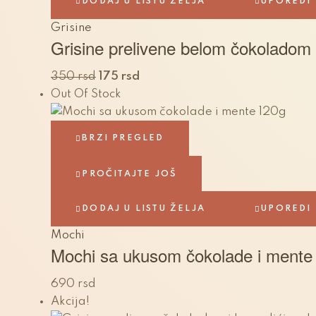
DODAJ U LISTU ŽELJA
UPOREDI
Grisine
Grisine prelivene belom čokoladom
350
rsd
175
rsd
Out Of Stock
BRZI PREGLED
PROČITAJTE JOŠ
DODAJ U LISTU ŽELJA
UPOREDI
Mochi
Mochi sa ukusom čokolade i mente
690
rsd
Akcija!