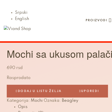
Srpski
English
PROIZVODI
Viand
Shop
Mochi sa ukusom palač
Viand
je
690
rsd
nešto
tako
Rasprodato
dobro
da
DODAJ U LISTU ŽELJA
UPOREDI
ćete
o
Kategorija:
Mochi
Oznaka:
Beagley
njemu
Opis
razmišljati