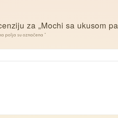
recenziju za „Mochi sa ukusom p
a polja su označena
*