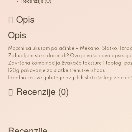
Recenzije (0)
nedeljama
nakon
Opis
što
ga
pojedete.
Opis
Mocchi sa ukusom palačinke – Mekano. Slatko. Izna
Zaljubljeni ste u doručak? Ovo je vaša nova opsesij
Završena kombinacija žvakaće teksture i toplog, po
120g pakovanje za slatke trenutke u hodu.
Idealno za sve ljubitelje azijskih slatkiša koji žele
Recenzije (0)
Recenzije