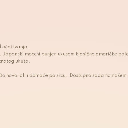
d očekivanja.
a. Japanski mocchi punjen ukusom klasične američke pal
znatog ukusa.
 nešto novo, ali i domaće po srcu. Dostupno sada na našem 