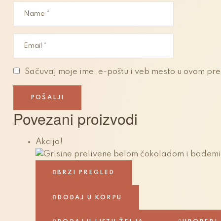
Sačuvaj moje ime, e-poštu i veb mesto u ovom pr
Povezani proizvodi
Akcija!
BRZI PREGLED
DODAJ U KORPU