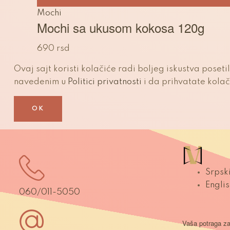
Mochi
Mochi sa ukusom kokosa 120g
690
rsd
Ovaj sajt koristi kolačiće radi boljeg iskustva poset
navedenim u
Politici privatnosti
i da prihvatate kolač
OK
Srpsk
Englis
060/011-5050
Vaša potraga z